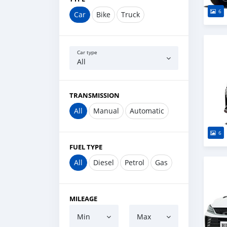
6
Car
Bike
Truck
Car type
All
TRANSMISSION
All
Manual
Automatic
6
FUEL TYPE
All
Diesel
Petrol
Gas
MILEAGE
Min
Max