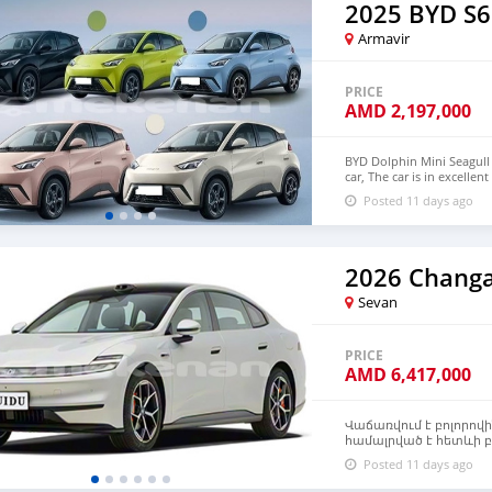
2025 BYD S6
Armavir
PRICE
AMD
2,197,000
BYD Dolphin Mini Seagull 
car, The car is in excelle
$6,000 USD We have all 
Posted 11 days ago
CONTACT EMAIL: densma
2026 Chang
Sevan
PRICE
AMD
6,417,000
Վաճառվում է բոլորովին
համալրված է հետևի բ
լիտրանոց առջևի բեռ
Posted 11 days ago
Միաժամանակ այն ստա
վարման համակարգ, ի