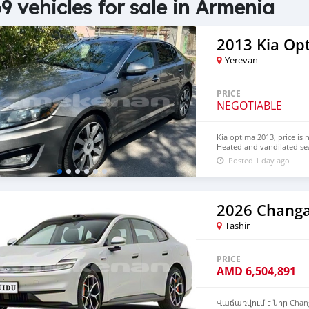
9 vehicles for sale in Armenia
2013 Kia Op
Yerevan
PRICE
NEGOTIABLE
Kia optima 2013, price is 
Heated and vandilated se
Posted 1 day ago
2026 Chang
Tashir
PRICE
AMD
6,504,891
Վաճառվում է նոր Chan