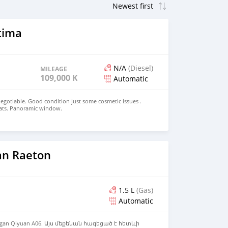
tima
N/A
(Diesel)
MILEAGE
109,000 KM
Automatic
negotiable. Good condition just some cosmetic issues .
ats. Panoramic window.
an Raeton
1.5 L
(Gas)
Automatic
gan Qiyuan A06. Այս մեքենան հագեցած է հետևի