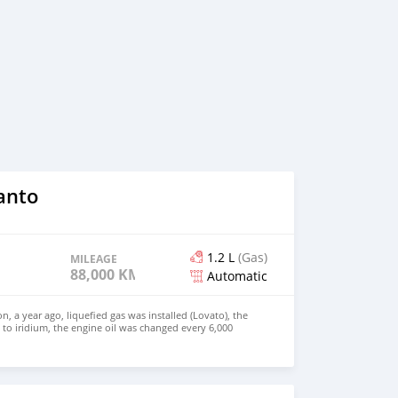
anto
1.2 L
(Gas)
MILEAGE
88,000 KM
Automatic
on, a year ago, liquefied gas was installed (Lovato), the
to iridium, the engine oil was changed every 6,000
on oil was changed. Antifreeze, brake fluid, air conditioner
 on time. An anti-theft system is installed, the ability to
 The car also comes with winter tires, (driven for one