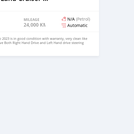
N/A
(Petrol)
MILEAGE
24,000 KM
Automatic
 2023 is in good condition with warranty, very clean like
ve Both Right Hand Drive and Left Hand drive steering
SAPP NUMBER: +447424958730 CONTACT EMAIL: