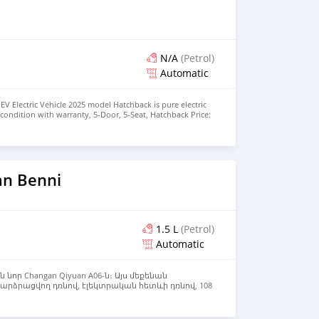
N/A
(Petrol)
Automatic
EV Electric Vehicle 2025 model Hatchback is pure electric
nt condition with warranty, 5-Door, 5-Seat, Hatchback Price:
the colors available WHATSAPP NUMBER: +447424958730
nu@hotmail.com
an Benni
1.5 L
(Petrol)
Automatic
 նոր Changan Qiyuan A06-ն։ Այս մեքենան
արձրացվող դռնով, էլեկտրական հետևի դռնով, 108
նախցիկով և 81 լիտրանոց թաքնված պահարանով։
նդարտ կարգով ունի L2+ մակարդակի ինքնավար
սկ բարձր կոնֆիգուրացիաներում հնարավոր է