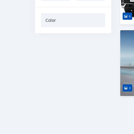
6
Color
3