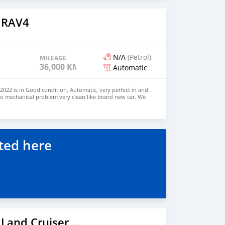
տ տանիքի լիդար + 11 տեսախցիկ + 12
 + 3 միլիմետրային ալիքի ռադար)։ Եթե այս
լիս և ցանկանում եք ձեռք բերել, խնդրում ենք
 RAV4
://www.huiduauto.com/ WhatsApp՝ +86 181 0033 3703
N/A
(Petrol)
MILEAGE
36,000 KM
Automatic
022 is in Good condition, Automatic, very perfect in and
no mechanical problem very clean like brand new car. We
e and Right Hand drive steering $8,000 USD WHATSAPP
 CONTACT EMAIL: densmanu@hotmail.com
ted here
2023 Toyota Land Cruiser Prado