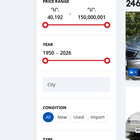
246
PRICE RANGE
ԴՐ.
ԴՐ.
-
40,192
150,000,001
YEAR
1950
-
2026
6
City
CONDITION
All
New
Used
Import
TYPE