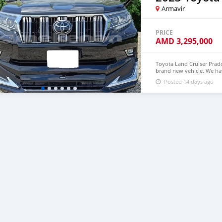
Armavir
PRICE
AMD
3,295,000
Toyota Land Cruiser Prado
brand new vehicle. We ha
Price: $9,000 USD WHAT
Posted 14 days ago
densmanu@hotmail.com