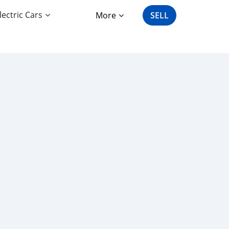
lectric Cars
More
SELL